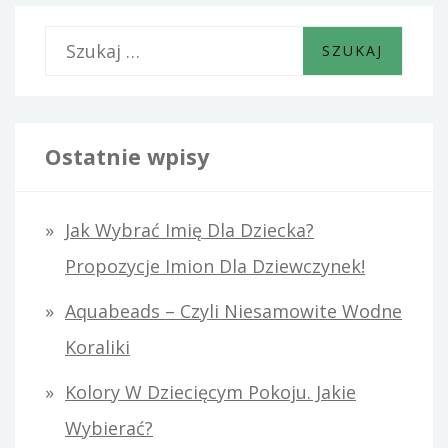
S
z
u
k
Ostatnie wpisy
a
j
Jak Wybrać Imię Dla Dziecka?
:
Propozycje Imion Dla Dziewczynek!
Aquabeads – Czyli Niesamowite Wodne
Koraliki
Kolory W Dziecięcym Pokoju. Jakie
Wybierać?