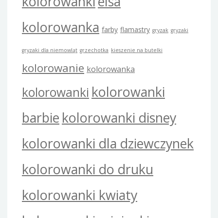
kolorowanki
elsa
kolorowanka
farby
flamastry
gryzak
gryzaki
gryzaki dla niemowląt
grzechotka
kieszenie na butelki
kolorowanie
kolorowanka
kolorowanki
kolorowanki
barbie
kolorowanki disney
kolorowanki dla dziewczynek
kolorowanki do druku
kolorowanki kwiaty