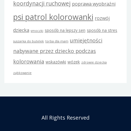
koordynacji ruchowej
poprawa wyobraźni
psi patrol kolorowanki
rozwój
dziecka
sposób na lepszy sen
sposób na stres
smoczki
umiejętności
suszarka do butelek
torba dla mam
nabywane przez dziecko podczas
kolorowania
wskazówki
wózek
zdrowie dziecka
ząbkowanie
All Rights Reserved