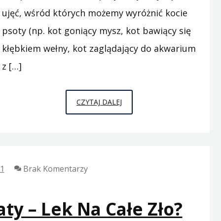
ujęć, wśród których możemy wyróżnić kocie
psoty (np. kot goniący mysz, kot bawiący się
kłębkiem wełny, kot zaglądający do akwarium
z […]
UROCZY
CZYTAJ DALEJ
KOT
–
KOLOROWANKA
NIEMAL
21
Brak Komentarzy
DLA
WSZYSTKICH
ty – Lek Na Całe Zło?