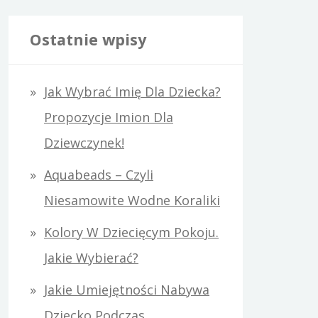
u
k
Ostatnie wpisy
a
j
Jak Wybrać Imię Dla Dziecka?
:
Propozycje Imion Dla
Dziewczynek!
Aquabeads – Czyli
Niesamowite Wodne Koraliki
Kolory W Dziecięcym Pokoju.
Jakie Wybierać?
Jakie Umiejętności Nabywa
Dziecko Podczas