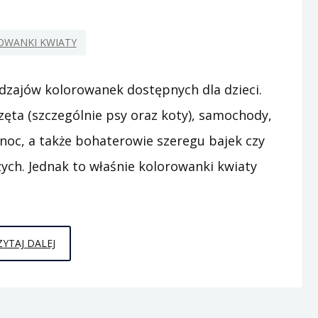
OWANKI KWIATY
odzajów kolorowanek dostępnych dla dzieci.
zęta (szczególnie psy oraz koty), samochody,
noc, a także bohaterowie szeregu bajek czy
ych. Jednak to właśnie kolorowanki kwiaty
KOLOROWANKI
ZYTAJ DALEJ
KWIATY
–
LEK