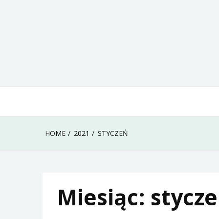
Skip
to
content
HOME
2021
STYCZEŃ
Miesiąc:
stycze