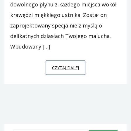
dowolnego płynu z każdego miejsca wokół
krawędzi miękkiego ustnika. Został on
zaprojektowany specjalnie z myślą o
delikatnych dziąsłach Twojego malucha.
Wbudowany […]
KUBEK
CZYTAJ DALEJ
360
–
NAJLEPSZY
DLA
TWOJEGO
MALUCHA