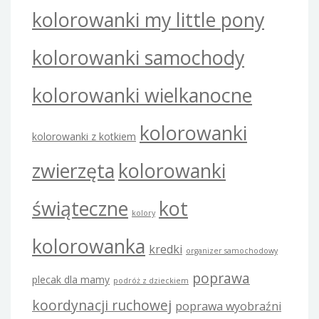
kolorowanki my little pony
kolorowanki samochody
kolorowanki wielkanocne
kolorowanki
kolorowanki z kotkiem
zwierzęta
kolorowanki
świąteczne
kot
kolory
kolorowanka
kredki
organizer samochodowy
poprawa
plecak dla mamy
podróż z dzieckiem
koordynacji ruchowej
poprawa wyobraźni