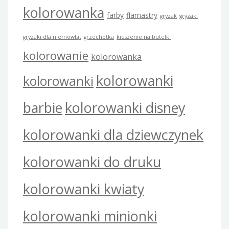
kolorowanka
farby
flamastry
gryzak
gryzaki
gryzaki dla niemowląt
grzechotka
kieszenie na butelki
kolorowanie
kolorowanka
kolorowanki
kolorowanki
barbie
kolorowanki disney
kolorowanki dla dziewczynek
kolorowanki do druku
kolorowanki kwiaty
kolorowanki minionki