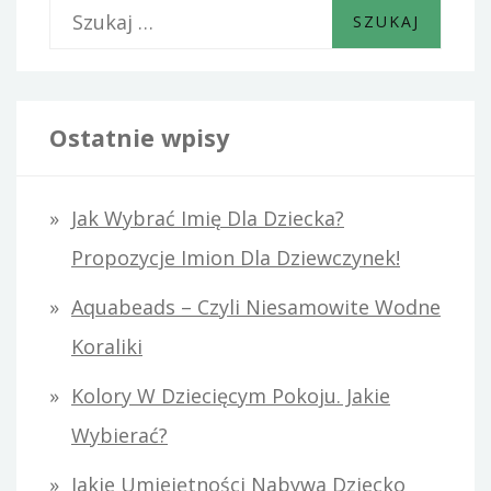
S
z
u
k
Ostatnie wpisy
a
j
Jak Wybrać Imię Dla Dziecka?
:
Propozycje Imion Dla Dziewczynek!
Aquabeads – Czyli Niesamowite Wodne
Koraliki
Kolory W Dziecięcym Pokoju. Jakie
Wybierać?
Jakie Umiejętności Nabywa Dziecko