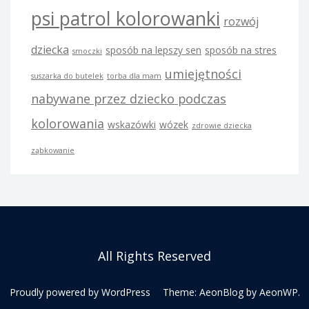
psi patrol kolorowanki
rozwój
dziecka
sposób na lepszy sen
sposób na stres
smoczki
umiejętności
suszarka do butelek
torba dla mam
nabywane przez dziecko podczas
kolorowania
wskazówki
wózek
zdrowie dziecka
ząbkowanie
All Rights Reserved
Proudly powered by WordPress
Theme: AeonBlog by
AeonWP
.