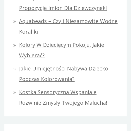
:
Propozycje Imion Dla Dziewczynek!
Aquabeads – Czyli Niesamowite Wodne
Koraliki
Kolory W Dziecięcym Pokoju. Jakie
Wybierać?
Jakie Umiejętności Nabywa Dziecko
Podczas Kolorowania?
Kostka Sensoryczna Wspaniale
Rozwinie Zmysły Twojego Malucha!