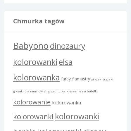
Chmurka tagów
Babyono
dinozaury
kolorowanki
elsa
kolorowanka
farby
flamastry
gryzak
gryzaki
gryzaki dla niemowląt
grzechotka
kieszenie na butelki
kolorowanie
kolorowanka
kolorowanki
kolorowanki