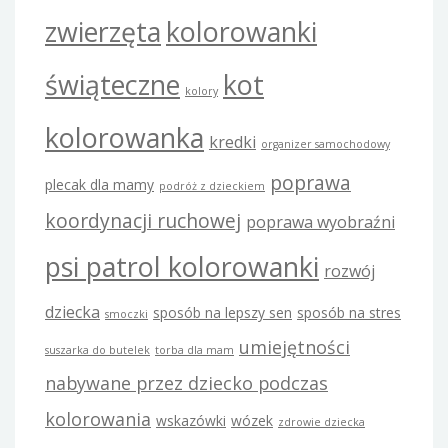
zwierzęta
kolorowanki
świąteczne
kot
kolory
kolorowanka
kredki
organizer samochodowy
poprawa
plecak dla mamy
podróż z dzieckiem
koordynacji ruchowej
poprawa wyobraźni
psi patrol kolorowanki
rozwój
dziecka
sposób na lepszy sen
sposób na stres
smoczki
umiejętności
suszarka do butelek
torba dla mam
nabywane przez dziecko podczas
kolorowania
wskazówki
wózek
zdrowie dziecka