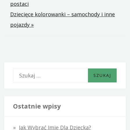
postaci
wpisu
Dziecięce kolorowanki – samochody i inne
pojazdy »
S
z
u
k
Ostatnie wpisy
a
j
Jak Wybrać Imię Dla Dziecka?