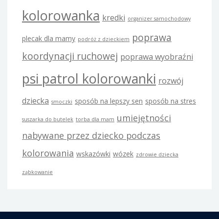
kolorowanka
kredki
organizer samochodowy
poprawa
plecak dla mamy
podróż z dzieckiem
koordynacji ruchowej
poprawa wyobraźni
psi patrol kolorowanki
rozwój
dziecka
sposób na lepszy sen
sposób na stres
smoczki
umiejętności
suszarka do butelek
torba dla mam
nabywane przez dziecko podczas
kolorowania
wskazówki
wózek
zdrowie dziecka
ząbkowanie