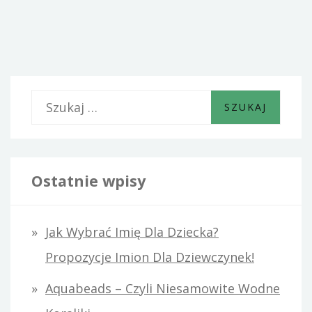
NACZELNY
PRIORYTETEM
S
z
u
k
Ostatnie wpisy
a
j
Jak Wybrać Imię Dla Dziecka?
:
Propozycje Imion Dla Dziewczynek!
Aquabeads – Czyli Niesamowite Wodne