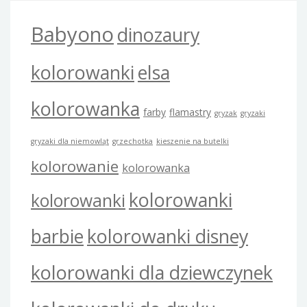
Babyono
dinozaury
kolorowanki
elsa
kolorowanka
farby
flamastry
gryzak
gryzaki
gryzaki dla niemowląt
grzechotka
kieszenie na butelki
kolorowanie
kolorowanka
kolorowanki
kolorowanki
barbie
kolorowanki disney
kolorowanki dla dziewczynek