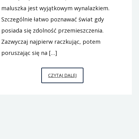
maluszka jest wyjątkowym wynalazkiem.
Szczególnie łatwo poznawać świat gdy
posiada się zdolność przemieszczenia.
Zazwyczaj najpierw raczkując, potem
poruszając się na […]
MAŁY
CZYTAJ DALEJ
–
WIELKI
CZŁOWIEK
I
JEGO
POSTĘPY
W