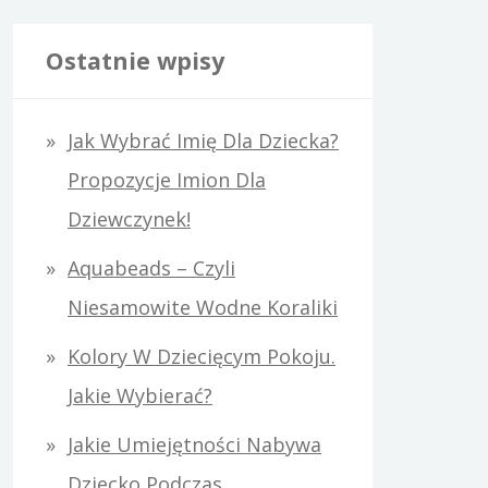
u
k
Ostatnie wpisy
a
j
Jak Wybrać Imię Dla Dziecka?
:
Propozycje Imion Dla
Dziewczynek!
Aquabeads – Czyli
Niesamowite Wodne Koraliki
Kolory W Dziecięcym Pokoju.
Jakie Wybierać?
Jakie Umiejętności Nabywa
Dziecko Podczas