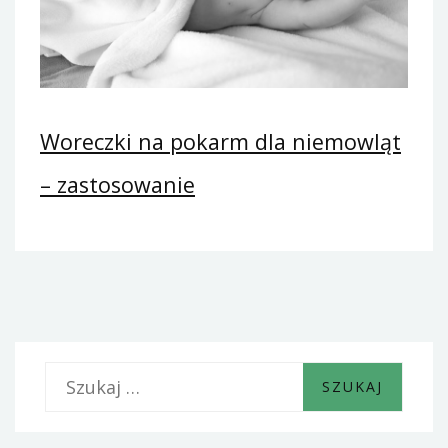
Woreczki na pokarm dla niemowląt
– zastosowanie
S
z