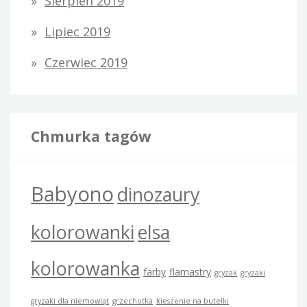
Sierpień 2019
Lipiec 2019
Czerwiec 2019
Chmurka tagów
Babyono
dinozaury
kolorowanki
elsa
kolorowanka
farby
flamastry
gryzak
gryzaki
gryzaki dla niemowląt
grzechotka
kieszenie na butelki