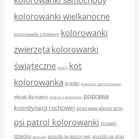
kolorowanki wielkanocne
kolorowanki
kolorowanki z kotkiem
zwierzęta
kolorowanki
świąteczne
kot
kolory
kolorowanka
kredki
organizer samochodowy
poprawa
plecak dla mamy
podróż z dzieckiem
koordynacji ruchowej
poprawa wyobraźni
psi patrol kolorowanki
rozwój
dziecka
sposób na lepszy sen
sposób na stres
smoczki