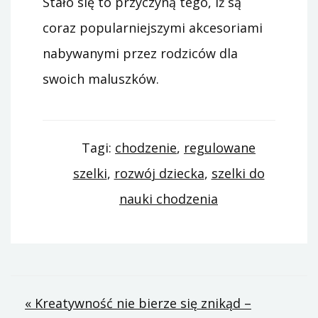
Stało się to przyczyną tego, iż są
coraz popularniejszymi akcesoriami
nabywanymi przez rodziców dla
swoich maluszków.
Tagi:
chodzenie
,
regulowane
szelki
,
rozwój dziecka
,
szelki do
nauki chodzenia
Nawigacja
« Kreatywność nie bierze się znikąd –