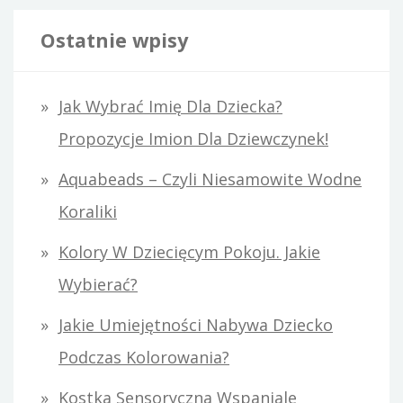
u
k
Ostatnie wpisy
a
j
Jak Wybrać Imię Dla Dziecka?
:
Propozycje Imion Dla Dziewczynek!
Aquabeads – Czyli Niesamowite Wodne
Koraliki
Kolory W Dziecięcym Pokoju. Jakie
Wybierać?
Jakie Umiejętności Nabywa Dziecko
Podczas Kolorowania?
Kostka Sensoryczna Wspaniale