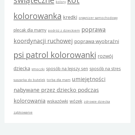
kolory
kolorowanka
kredki
organizer samochodowy
poprawa
plecak dla mamy
podróż z dzieckiem
koordynacji ruchowej
poprawa wyobraźni
psi patrol kolorowanki
rozwój
dziecka
sposób na lepszy sen
sposób na stres
smoczki
umiejętności
suszarka do butelek
torba dla mam
nabywane przez dziecko podczas
kolorowania
wskazówki
wózek
zdrowie dziecka
ząbkowanie