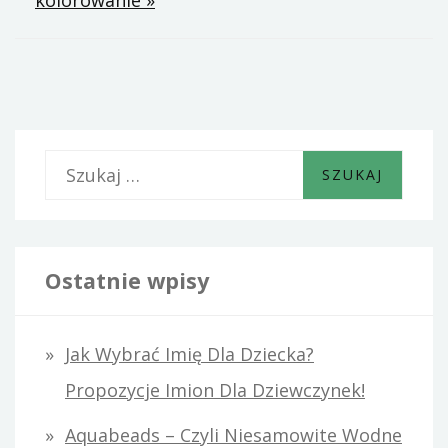
kolorowanie »
S
z
u
k
Ostatnie wpisy
a
j
Jak Wybrać Imię Dla Dziecka?
:
Propozycje Imion Dla Dziewczynek!
Aquabeads – Czyli Niesamowite Wodne