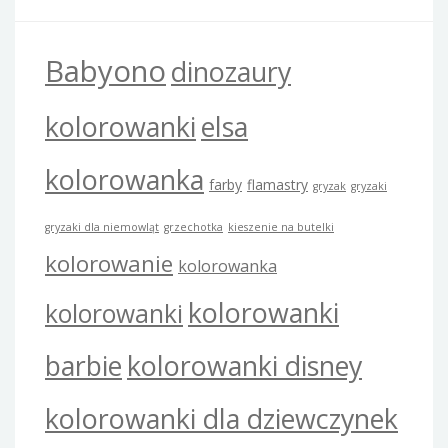
Babyono
dinozaury
kolorowanki
elsa
kolorowanka
farby
flamastry
gryzak
gryzaki
gryzaki dla niemowląt
grzechotka
kieszenie na butelki
kolorowanie
kolorowanka
kolorowanki
kolorowanki
barbie
kolorowanki disney
kolorowanki dla dziewczynek