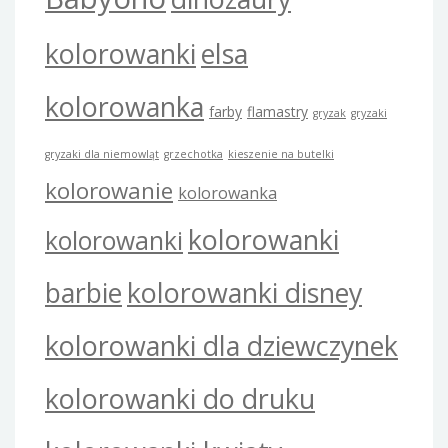
kolorowanki
elsa
kolorowanka
farby
flamastry
gryzak
gryzaki
gryzaki dla niemowląt
grzechotka
kieszenie na butelki
kolorowanie
kolorowanka
kolorowanki
kolorowanki
barbie
kolorowanki disney
kolorowanki dla dziewczynek
kolorowanki do druku