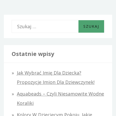
S
z
u
k
Ostatnie wpisy
a
j
Jak Wybrać Imię Dla Dziecka?
:
Propozycje Imion Dla Dziewczynek!
Aquabeads – Czyli Niesamowite Wodne
Koraliki
Kolory W Dziecięcym Pokoju. Jakie