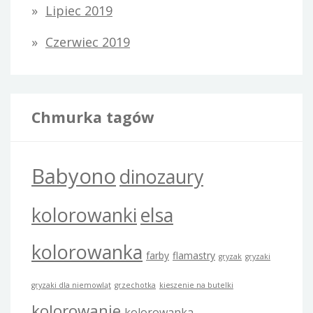
Lipiec 2019
Czerwiec 2019
Chmurka tagów
Babyono
dinozaury
kolorowanki
elsa
kolorowanka
farby
flamastry
gryzak
gryzaki
gryzaki dla niemowląt
grzechotka
kieszenie na butelki
kolorowanie
kolorowanka