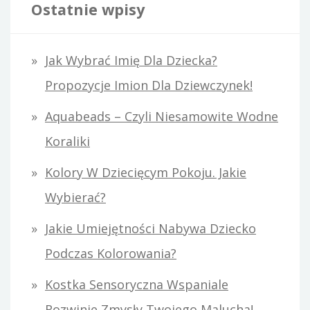
k
Ostatnie wpisy
a
j
Jak Wybrać Imię Dla Dziecka?
:
Propozycje Imion Dla Dziewczynek!
Aquabeads – Czyli Niesamowite Wodne
Koraliki
Kolory W Dziecięcym Pokoju. Jakie
Wybierać?
Jakie Umiejętności Nabywa Dziecko
Podczas Kolorowania?
Kostka Sensoryczna Wspaniale
Rozwinie Zmysły Twojego Malucha!