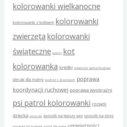
kolorowanki wielkanocne
kolorowanki
kolorowanki z kotkiem
zwierzęta
kolorowanki
świąteczne
kot
kolory
kolorowanka
kredki
organizer samochodowy
poprawa
plecak dla mamy
podróż z dzieckiem
koordynacji ruchowej
poprawa wyobraźni
psi patrol kolorowanki
rozwój
dziecka
sposób na lepszy sen
sposób na stres
smoczki
umiejętności
suszarka do butelek
torba dla mam