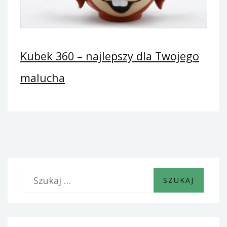
Kubek 360 – najlepszy dla Twojego
malucha
S
z
u